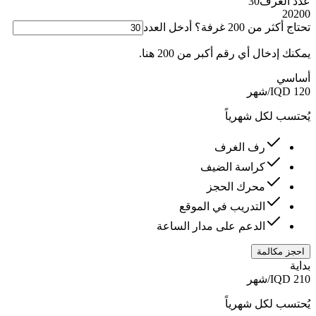
عدد الغرف
30
20
200
تحتاج أكثر من 200 غرفة؟ أدخل العدد
يمكنك إدخال أي رقم أكبر من 200 هنا.
أساسي
120
IQD
/
شهر
يُحتسب لكل
شهرياً
رف الغرف
كراسة الضيف
محرك الحجز
التدريب في الموقع
الدعم على مدار الساعة
احجز مكالمة
بداية
210
IQD
/
شهر
يُحتسب لكل
شهرياً